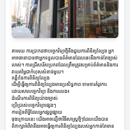
តាមរយៈការប្រាកដថាបច្ចេកវិទ្យាថ្មីនឹងជួយការពិនិត្យល្បែង អ្នក
អាចធានាបានថាអ្នកទទួលបានព័ត៌មានដែលឆេះនឹងកាន់តែច្បាស់
លាស់។ ការជ្រើសរើសប្រភពដែលត្រឹមត្រូវសម្រាប់ព័ត៌មាននិងការ
វាយតម្លៃជាកំហុសសំខាន់មួយ។
គន្លឹះនៃការពិនិត្យល្បែង
ដើម្បីធ្វើឲ្យការពិនិត្យល្បែងមានប្រសិទ្ធភាព ទាមទារតំរូវការ
ដោយសារបច្ចេកវិទ្យា និងការលេង៖
ដំណើរការពិនិត្យយ៉ាងច្បាស់
ប្រើប្រាស់បច្ចេកវិទ្យាផ្សេងៗ
ការរៀនពីអ្វីដែលអ្នកផ្សព្វផ្សាយ
ចុងក្រោយនេះ យើងអាចជឿថាវិធីសាស្ត្រថ្មីៗដែលយើងបាន
ពិភាក្សាអំពីវានឹងអាចធ្វើឲ្យការពិនិត្យល្បែងរបស់អ្នកកាន់តែមាន