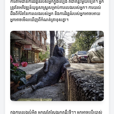
ការតាមដានការវិវត្តន៍របស់អ្នកក្នុងល្បែង គឺជាគន្លឹះមួយទៀត។ អ្នក
ត្រូវតែអភិវឌ្ឍន៍យុទ្ធសាស្រ្តសម្រាប់ការលេងរបស់អ្នក។ ការយល់
ដឹងពីកំរិតនៃការលេងរបស់អ្នក និងការវិវត្តន៍របស់អ្នកអាចអោយ
អ្នកអាចមើលឃើញពីកំណត់ត្រាខុសគ្នា។
ក្នុងការលេងលំអិត អ្នកគួរតែស្វែងរកគន្លឹះថ្មីៗ។ អ្នកអាចប្រើប្រាស់