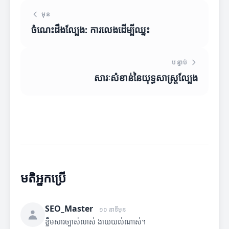
មុន
ចំណេះដឹងល្បែង: ការលេងដើម្បីឈ្នះ
បន្ទាប់
សារៈសំខាន់នៃយុទ្ធសាស្រ្តល្បែង
មតិអ្នកប្រើ
SEO_Master
១០ នាទីមុន
ខ្លឹមសារច្បាស់លាស់ ងាយយល់ណាស់។