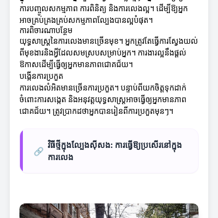
ការបញ្ចូលសកម្មភាព ការពិនិត្យ និងការលេងល្អ។ ដើម្បីឱ្យអ្នក
អាចគ្រប់គ្រងគ្រប់សកម្មភាពល្បែងបានល្អបំផុត។
ការពិចារណាបន្ថែម
យុទ្ធសាស្រ្តនៃការលេងមានច្រើនមុខ។ អ្នកត្រូវតែធ្វើការស្វែងយល់
ពីមុខងារនិងអ្វីដែលសមស្របសម្រាប់អ្នក។ ការងារល្អនឹងផ្តល់
ឱកាសដើម្បីធ្វើឲ្យអ្នកមានភាពជោគជ័យ។
បង្កើនការប្រកួត
ការលេងលំអិតមានច្រើនការប្រកួត។ បន្ទាប់ពីយកចិត្តទុកដាក់
ចំពោះការសង្កេត និងអនុវត្តយុទ្ធសាស្រ្តអាចធ្វើឲ្យអ្នកមានភាព
ជោគជ័យ។ ត្រូវប្រាកដថាអ្នកបានរៀនពីការប្រកួតមុនៗ។
វិធីថ្មីក្នុងល្បែងស៊ីសង: ការធ្វើឱ្យប្រសើរនៅក្នុង
🔗
ការលេង