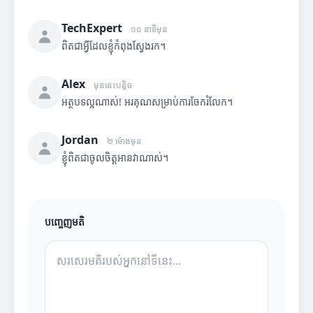
TechExpert
១០ នាទីមុន
ពិតជាអ្វីដែលខ្ញុំកំពុងស្វែងរក។
Alex
មុននេះបន្តិច
អត្ថបទល្អណាស់! អរគុណសម្រាប់ការចែករំលែក។
Jordan
២ ម៉ោងមុន
ខ្ញុំពិតជាចូលចិត្តអានវាណាស់។
បញ្ចេញមតិ