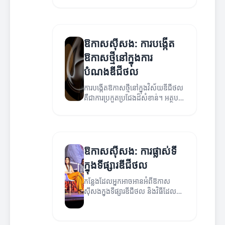
ផ្តល់ឱ្យអាជីវកម្មក្នុងសម័យថ្មី។
ឱកាសស៊ីសង: ការបង្កើត
ឱកាសថ្មីនៅក្នុងការ
បំណងឌីជីថល
ការបង្កើតឱកាសថ្មីនៅក្នុងវិស័យឌីជីថល
គឺជាការប្រកួតប្រជែងដ៏សំខាន់។ អត្ថបទ
នេះនឹងពន្យល់អំពីរបៀបនិងឱកាសដែល
អាចកើតឡើង។
ឱកាសស៊ីសង: ការផ្លាស់ទី
ក្នុងទីផ្សារឌីជីថល
កន្លែងដែលអ្នកអាចអានអំពីឱកាស
ស៊ីសងក្នុងទីផ្សារឌីជីថល និងវិធីដែលវា
អាចជួយអ្នកសម្រេចបាននូវ
គោលបំណងសហគ្រាសរបស់អ្នក។