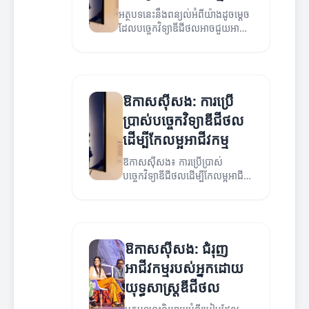
អត្ថបទនេះនឹងពន្យល់អំពីយ៉ាងដូចម្តេច
ដែលបច្ចេកវិទ្យាឌីជីថលអាចជួយអាជីវ
កម្មក្នុងការបង្កើនអាជីវកម្មរបស់ពួកគេ។
ឱកាសស៊ីសង: ការប្រើ
ប្រាស់បច្ចេកវិទ្យាឌីជីថល
ដើម្បីកែលម្អអាជីវកម្ម
ឱកាសស៊ីសង៖ ការប្រើប្រាស់
បច្ចេកវិទ្យាឌីជីថលដើម្បីកែលម្អអាជីវ
កម្ម និងបង្កើតកំណើនថ្មីៗ។
ឱកាសស៊ីសង: ជំរុញ
អាជីវកម្មរបស់អ្នកដោយ
យុទ្ធសាស្ត្រឌីជីថល