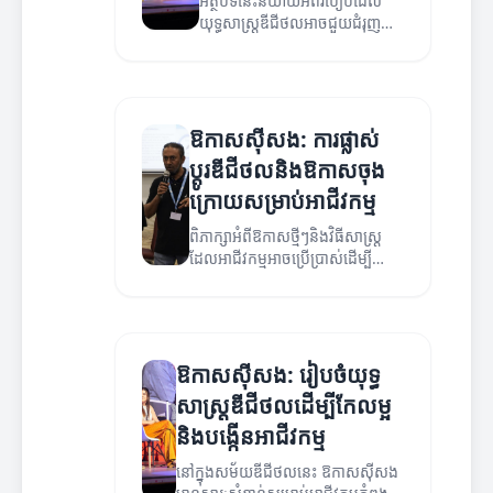
អត្ថបទនេះនិយាយអំពីរបៀបដែល
យុទ្ធសាស្ត្រឌីជីថលអាចជួយជំរុញ
អាជីវកម្មរបស់អ្នក។
ឱកាសស៊ីសង: ការផ្លាស់
ប្តូរឌីជីថលនិងឱកាសចុង
ក្រោយសម្រាប់អាជីវកម្ម
ពិភាក្សាអំពីឱកាសថ្មីៗនិងវិធីសាស្ត្រ
ដែលអាជីវកម្មអាចប្រើប្រាស់ដើម្បី
ទទួលបានអត្ថប្រយោជន៍ពីការផ្លាស់
ប្តូរឌីជីថល។
ឱកាសស៊ីសង: រៀបចំយុទ្ធ
សាស្ត្រឌីជីថលដើម្បីកែលម្អ
និងបង្កើនអាជីវកម្ម
នៅក្នុងសម័យឌីជីថលនេះ ឱកាសស៊ីសង