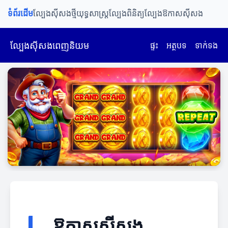
ទំព័រដើម
ល្បែងស៊ីសងថ្មី
យុទ្ធសាស្រ្តល្បែង
ពិនិត្យល្បែង
ឱកាសស៊ីសង
ល្បែងស៊ីសងពេញនិយម
ផ្ទះ
អត្ថបទ
ទាក់ទង
ឱកាសស៊ីសង