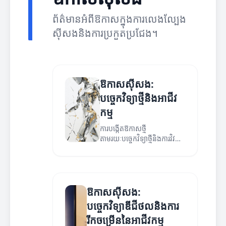
ព័ត៌មានអំពីឱកាសក្នុងការលេងល្បែង
ស៊ីសងនិងការប្រកួតប្រជែង។
ឱកាសស៊ីសង:
បច្ចេកវិទ្យាថ្មីនិងអាជីវ
កម្ម
ការបង្កើតឱកាសថ្មី
តាមរយៈបច្ចេកវិទ្យាថ្មីនិងការវិវត្តន៍
អាជីវកម្ម។
ឱកាសស៊ីសង:
បច្ចេកវិទ្យាឌីជីថលនិងការ
រីកចម្រើននៃអាជីវកម្ម