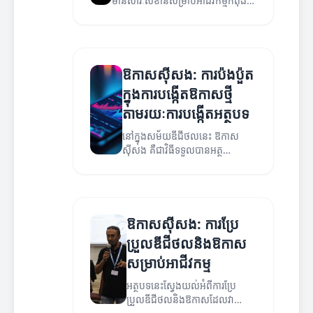
មានសារៈសំខាន់សម្រាប់អាជីវកម្មកំពុង
អភិវឌ្ឍ។ សូមអានអត្ថបទនេះដើម្បីយល់ពី
យុទ្ធសាស្ត្រដែលអាចជួយបង្កើនអាជីវកម្ម
របស់អ្នក។
ឱកាសស៊ីសង: ការប៉ងប៉ួត
ក្នុងការបង្កើតឱកាសថ្មី
តាមរយៈការបង្កើតអត្ថបទ
នៅក្នុងសម័យឌីជីថលនេះ ឱកាស
ស៊ីសង គឺជាវិធីទទួលបានអត្ថ
ប្រយោជន៍ពីការបង្កើតអត្ថបទ។
ឱកាសស៊ីសង: ការប្រែ
ប្រួលឌីជីថលនិងឱកាស
សម្រាប់អាជីវកម្ម
អត្ថបទនេះស្វែងយល់អំពីការប្រែ
ប្រួលឌីជីថលនិងឱកាសដែលវា