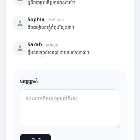
ខ្ញុំពិតជាចូលចិត្តអានវាណាស់។
Sophia
២ ម៉ោងមុន
ពិតជាអ្វីដែលខ្ញុំកំពុងស្វែងរក។
Sarah
៣ ថ្ងៃមុន
ខ្លឹមសារច្បាស់លាស់ ងាយយល់ណាស់។
បញ្ចេញមតិ