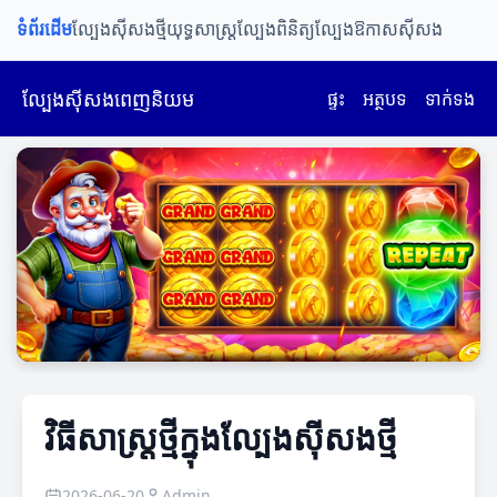
ទំព័រដើម
ល្បែងស៊ីសងថ្មី
យុទ្ធសាស្រ្តល្បែង
ពិនិត្យល្បែង
ឱកាសស៊ីសង
ល្បែងស៊ីសងពេញនិយម
ផ្ទះ
អត្ថបទ
ទាក់ទង
វិធីសាស្ត្រថ្មីក្នុងល្បែងស៊ីសងថ្មី
2026-06-20
Admin