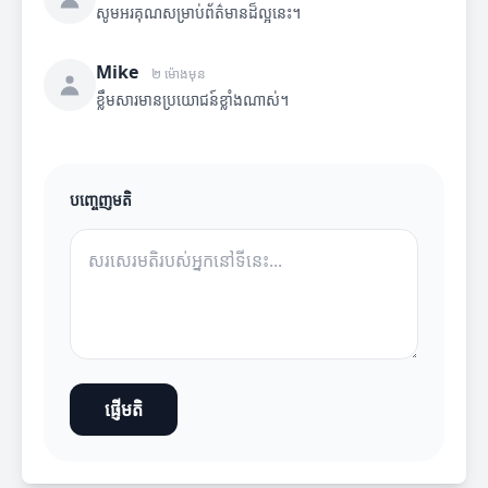
សូមអរគុណសម្រាប់ព័ត៌មានដ៏ល្អនេះ។
Mike
២ ម៉ោងមុន
ខ្លឹមសារមានប្រយោជន៍ខ្លាំងណាស់។
បញ្ចេញមតិ
ផ្ញើមតិ