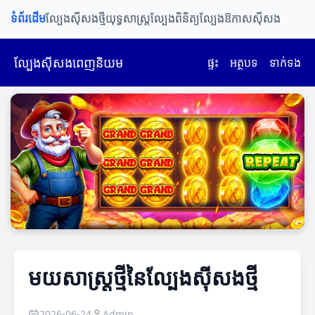
ទំព័រដើម
ល្បែងស៊ីសងថ្មី
យុទ្ធសាស្រ្តល្បែង
ពិនិត្យល្បែង
ឱកាសស៊ីសង
ល្បែងស៊ីសងពេញនិយម
ផ្ទះ
អត្ថបទ
ទាក់ទង
មយសាស្ត្រថ្មីនៃល្បែងស៊ីសងថ្មី
2026-06-24
Admin