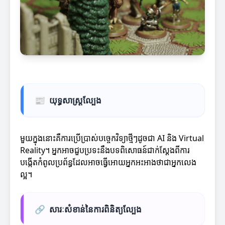
📰
យុទ្ធសាស្រ្តល្បែង
មួយក្នុងនោះគឺការប្រើប្រាស់បច្ចេកវិទ្យាថ្មីៗដូចជា AI និង Virtual
Reality។ អ្នកអាចជួបប្រទះនឹងបទពិសោធន៍ជាក់ស្តែងពីការ
បង្កើតកំពូលប្រព័ន្ធដែលអាចធ្វើអោយអ្នកអះអាងថាជាអ្នកលេង
ល្អ។
🔗
សារៈសំខាន់នៃការពិនិត្យល្បែង