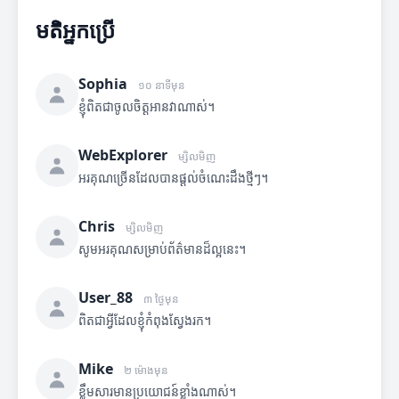
មតិអ្នកប្រើ
Sophia
១០ នាទីមុន
ខ្ញុំពិតជាចូលចិត្តអានវាណាស់។
WebExplorer
ម្សិលមិញ
អរគុណច្រើនដែលបានផ្តល់ចំណេះដឹងថ្មីៗ។
Chris
ម្សិលមិញ
សូមអរគុណសម្រាប់ព័ត៌មានដ៏ល្អនេះ។
User_88
៣ ថ្ងៃមុន
ពិតជាអ្វីដែលខ្ញុំកំពុងស្វែងរក។
Mike
២ ម៉ោងមុន
ខ្លឹមសារមានប្រយោជន៍ខ្លាំងណាស់។