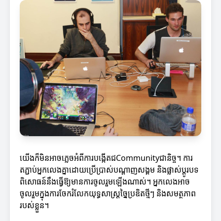
យើងក៏មិនអាចភ្លេចអំពីការបង្កើតជCommunityជានិច្ច។ ការ
តភ្ជាប់អ្នកលេងគ្នាដោយប្រើប្រាស់បណ្តាញសង្គម និងផ្លាស់ប្តូរបទ
ពិសោធន៍នឹងធ្វើឱ្យមានការចូលរួមឡើងណាស់។ អ្នកលេងអាច
ចូលរួមក្នុងការចែករំលែកយុទ្ធសាស្ត្រច្នៃប្រឌិតថ្មីៗ និងសមត្ថភាព
របស់ខ្លួន។