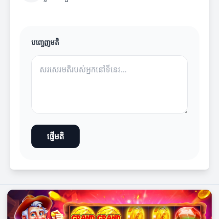
បញ្ចេញមតិ
ផ្ញើមតិ