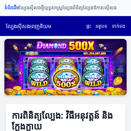
ទំព័រដើម
ល្បែងស៊ីសងថ្មី
យុទ្ធសាស្រ្តល្បែង
ពិនិត្យល្បែង
ឱកាសស៊ីសង
ល្បែងស៊ីសងពេញនិយម
ផ្ទះ
អត្ថបទ
ទាក់ទង
ការពិនិត្យល្បែង: វិធីអនុវត្តន៍ និង
ក្លែងក្លាយ