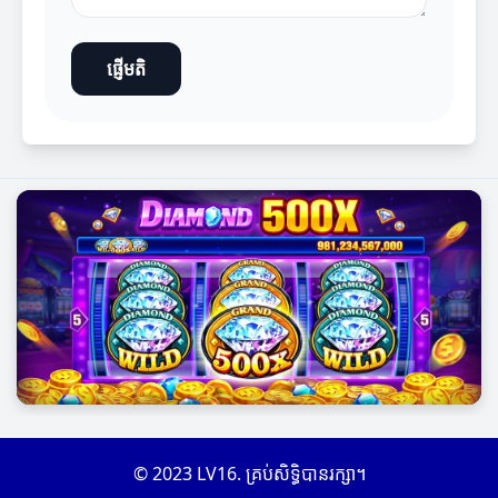
ផ្ញើមតិ
© 2023 LV16. គ្រប់សិទ្ធិបានរក្សា។