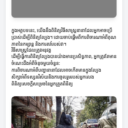
ក្នុងអត្ថបទនេះ, យើងនឹងពិនិត្យវិធីសាស្ត្រនានាដែលអ្នកអាចប្រើ
ប្រាស់ដើម្បីពិនិត្យល្បែង។ ដោយចាប់ផ្តើមពីការពិចារណាអំពីគុណ
ភាពនៃកម្សាន្ត និងការតវ៉ារបស់វា។
វិធីសាស្ត្រដែលត្រូវអនុវត្ត
ដើម្បីធ្វើការពិនិត្យល្បែងបានយ៉ាងមានប្រសិទ្ធភាព, អ្នកត្រូវតែមាន
ចំណេះដឹងអំពីចំនុចមួយចំនួន:
ការពិចារណាអំពីបញ្ហានានាដែលអាចកើតមានក្នុងល្បែង
សិក្សាអំពីទស្សនវិស័យនិងការចូលរួមរបស់អ្នកលេង
ពិនិត្យសេចក្តីសម្រេចនៃអ្នកត្រួតពិនិត្យ