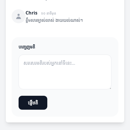
Chris
១០ នាទីមុន
ខ្លឹមសារច្បាស់លាស់ ងាយយល់ណាស់។
បញ្ចេញមតិ
ផ្ញើមតិ