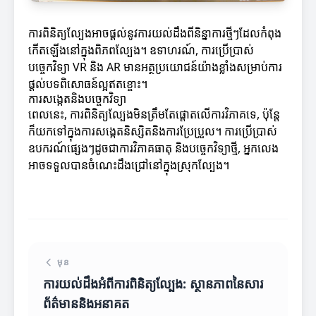
ការពិនិត្យល្បែងអាចផ្តល់នូវការយល់ដឹងពីនិន្នាការថ្មីៗ​ដែលកំពុង
កើតឡើងនៅក្នុងពិភពល្បែង។ ឧទាហរណ៍, ការប្រើប្រាស់
បច្ចេកវិទ្យា VR និង AR មានអត្ថប្រយោជន៍យ៉ាងខ្លាំងសម្រាប់ការ
ផ្តល់បទពិសោធន៍ល្អឥតខ្ចោះ។
ការសង្កេតនិងបច្ចេកវិទ្យា
ពេលនេះ, ការពិនិត្យល្បែងមិនត្រឹមតែផ្តោតលើការវិភាគទេ, ប៉ុន្តែ
ក៏យកទៅក្នុងការសង្កេតនិស្សិតនិងការប្រែប្រួល។ ការប្រើប្រាស់
ឧបករណ៍ផ្សេងៗដូចជាការវិភាគធាតុ និងបច្ចេកវិទ្យាថ្មី, អ្នកលេង
អាចទទួលបានចំណេះដឹងជ្រៅនៅក្នុងស្រុកល្បែង។
មុន
ការយល់ដឹងអំពីការពិនិត្យល្បែង: ស្ថានភាពនៃសារ
ព័ត៌មាននិងអនាគត