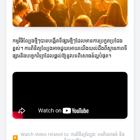
កម្មវិធីល្បែងថ្មីៗបានបង្កើតទីផ្សារថ្មីៗដែលមានការប្រកួតប្រជែង
ខ្ពស់។ ការពិនិត្យល្បែងអាចជួយអោយយើងយល់ដឹងពីស្ថានភាពទី
ផ្សារនិងបច្ចេកវិទ្យាដែលផ្តល់ឱ្យនូវបទពិសោធន៍ល្អបំផុត។
Watch Video related to: ការពិនិត្យល្បែង: បទពិសោធន៍ និង
▶