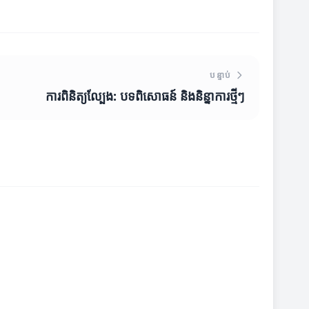
បន្ទាប់
ការពិនិត្យល្បែង: បទពិសោធន៍ និងនិន្នាការថ្មីៗ