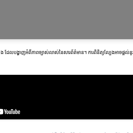
ែង ដែលបង្ហាញអំពីភាពច្បាស់លាស់នៃសារព័ត៌មាន។ ការពិនិត្យល្បែងអាចផ្តល់នូ