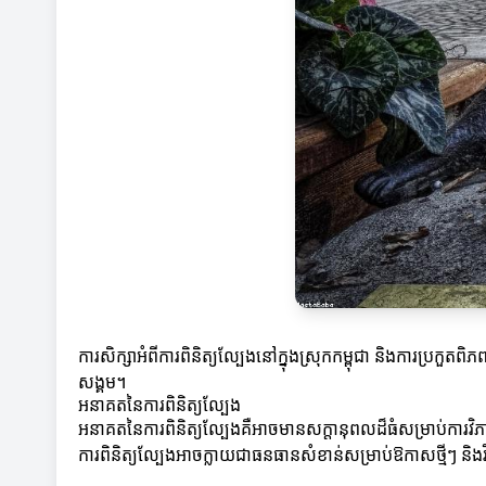
ការសិក្សាអំពីការពិនិត្យល្បែងនៅក្នុងស្រុកកម្ពុជា និងការប្រកួត
សង្គម។
អនាគតនៃការពិនិត្យល្បែង
អនាគតនៃការពិនិត្យល្បែងគឺអាចមានសក្តានុពលដ៏ធំសម្រាប់ការវិភាគ
ការពិនិត្យល្បែងអាចក្លាយជាធនធានសំខាន់សម្រាប់ឱកាសថ្មីៗ និ