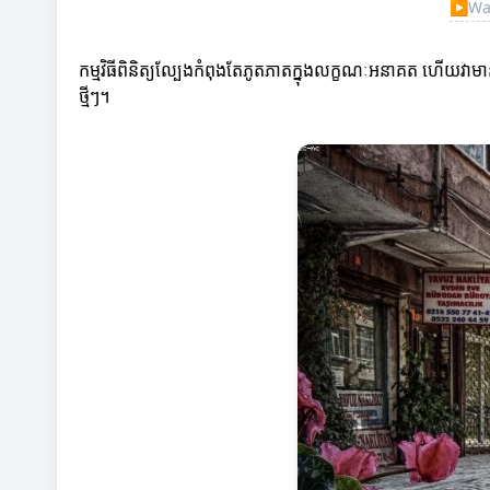
▶
Wat
កម្មវិធីពិនិត្យល្បែងកំពុងតែភូតភាតក្នុងលក្ខណៈអនាគត ហើយវាមាន
ថ្មីៗ។