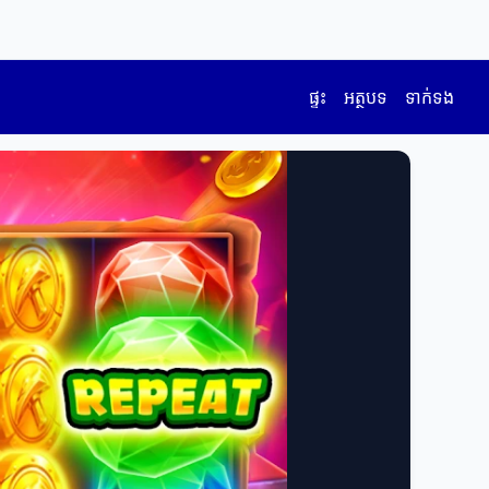
ផ្ទះ
អត្ថបទ
ទាក់ទង